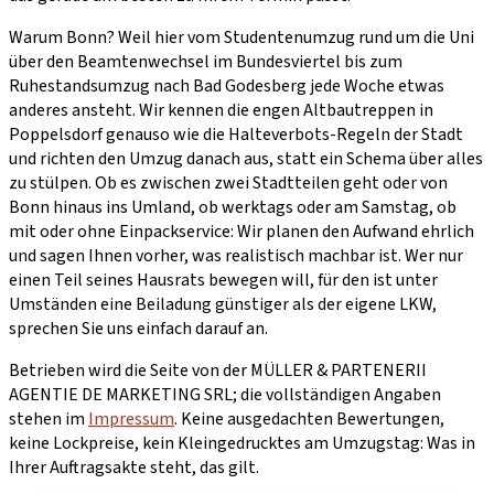
Warum Bonn? Weil hier vom Studentenumzug rund um die Uni
über den Beamtenwechsel im Bundesviertel bis zum
Ruhestandsumzug nach Bad Godesberg jede Woche etwas
anderes ansteht. Wir kennen die engen Altbautreppen in
Poppelsdorf genauso wie die Halteverbots-Regeln der Stadt
und richten den Umzug danach aus, statt ein Schema über alles
zu stülpen. Ob es zwischen zwei Stadtteilen geht oder von
Bonn hinaus ins Umland, ob werktags oder am Samstag, ob
mit oder ohne Einpackservice: Wir planen den Aufwand ehrlich
und sagen Ihnen vorher, was realistisch machbar ist. Wer nur
einen Teil seines Hausrats bewegen will, für den ist unter
Umständen eine Beiladung günstiger als der eigene LKW,
sprechen Sie uns einfach darauf an.
Betrieben wird die Seite von der MÜLLER & PARTENERII
AGENTIE DE MARKETING SRL; die vollständigen Angaben
stehen im
Impressum
. Keine ausgedachten Bewertungen,
keine Lockpreise, kein Kleingedrucktes am Umzugstag: Was in
Ihrer Auftragsakte steht, das gilt.