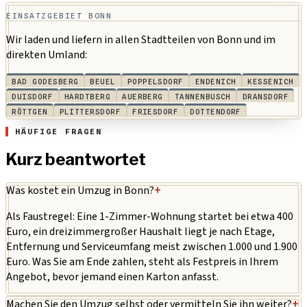
EINSATZGEBIET BONN
Wir laden und liefern in allen Stadtteilen von Bonn und im
direkten Umland:
BAD GODESBERG
BEUEL
POPPELSDORF
ENDENICH
KESSENICH
DUISDORF
HARDTBERG
AUERBERG
TANNENBUSCH
DRANSDORF
RÖTTGEN
PLITTERSDORF
FRIESDORF
DOTTENDORF
HÄUFIGE FRAGEN
Kurz beantwortet
Was kostet ein Umzug in Bonn?
+
Als Faustregel: Eine 1-Zimmer-Wohnung startet bei etwa 400
Euro, ein dreizimmergroßer Haushalt liegt je nach Etage,
Entfernung und Serviceumfang meist zwischen 1.000 und 1.900
Euro. Was Sie am Ende zahlen, steht als Festpreis in Ihrem
Angebot, bevor jemand einen Karton anfasst.
Machen Sie den Umzug selbst oder vermitteln Sie ihn weiter?
+