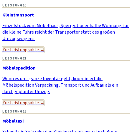
LEISTUNG
10
Kleintransport
Einzelstück vom Möbelhaus, Sperrgut oder halbe Wohnung: für
die kleine Fuhre reicht der Transporter statt des großen
Umzugswagens.
Zur Leistungsakte →
LEISTUNG
11
Möbelspedition
Wenn es ums ganze Inventar geht, koordiniert die
Möbelspedition Verpackung, Transport und Aufbau als ein
durchgeplanter Umzug.
Zur Leistungsakte →
LEISTUNG
12
Möbeltaxi
Schnell ein Sofa oder den Kleiderschrank quer durch Bonn